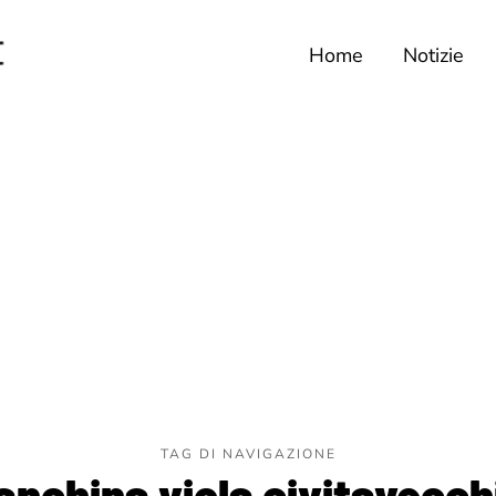
Home
Notizie
TAG DI NAVIGAZIONE
anchina viola civitavecch