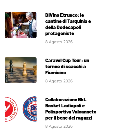
DiVino Etrusco: le
cantine di Tarquinia e
della Dodecapoli
protagoniste
8 Agosto 2026
Caravel Cup Tour: un
torneo di scacchi a
Fiumicino
8 Agosto 2026
Collaborazione BkL
Basket Ladiapoli e
Polisportiva Valcanneto
per il bene dei ragazzi
8 Agosto 2026