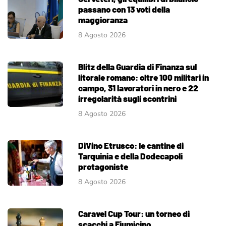
passano con 13 voti della
maggioranza
8 Agosto 2026
Blitz della Guardia di Finanza sul
litorale romano: oltre 100 militari in
campo, 31 lavoratori in nero e 22
irregolarità sugli scontrini
8 Agosto 2026
DiVino Etrusco: le cantine di
Tarquinia e della Dodecapoli
protagoniste
8 Agosto 2026
Caravel Cup Tour: un torneo di
scacchi a Fiumicino