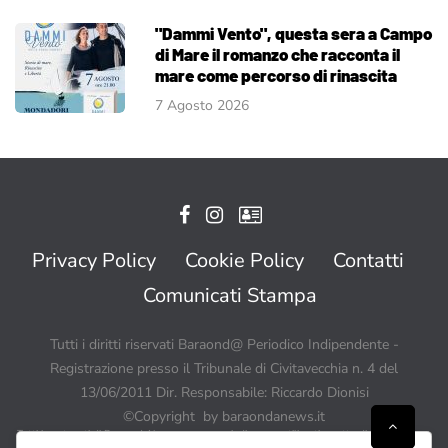
"Dammi Vento", questa sera a Campo
di Mare il romanzo che racconta il
mare come percorso di rinascita
7 Agosto 2026
Privacy Policy
Cookie Policy
Contatti
Comunicati Stampa
Tutti i diritti riservati Baraond@ Periodico Indipendente -
Registrazione presso il Tribunale di Civitavecchia n. 4 del
13/06/2011 Dir. Responsabile: Riccardo Dionisi
©Copyright by baraondanews.it
Tutti i contenuti di BaraondaNews possono quindi essere utilizzati a patto di citare sempre
Baraondanews.it come fonte ed inserire un link o un collegamento visibile a