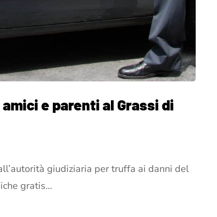
 amici e parenti al Grassi di
ll’autorità giudiziaria per truffa ai danni del
niche gratis…