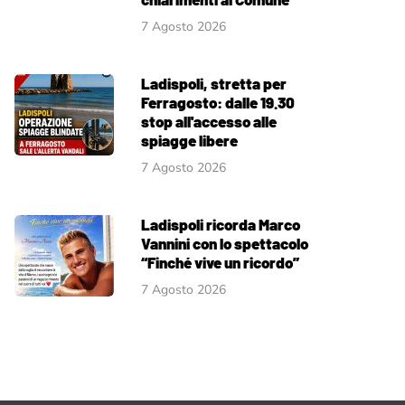
7 Agosto 2026
Ladispoli, stretta per
Ferragosto: dalle 19.30
stop all'accesso alle
spiagge libere
7 Agosto 2026
Ladispoli ricorda Marco
Vannini con lo spettacolo
“Finché vive un ricordo”
7 Agosto 2026