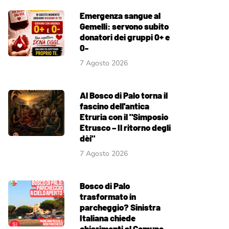
Emergenza sangue al
Gemelli: servono subito
donatori dei gruppi 0+ e
0-
7 Agosto 2026
Al Bosco di Palo torna il
fascino dell'antica
Etruria con il "Simposio
Etrusco – Il ritorno degli
dèi"
7 Agosto 2026
Bosco di Palo
trasformato in
parcheggio? Sinistra
Italiana chiede
chiarimenti al Comune