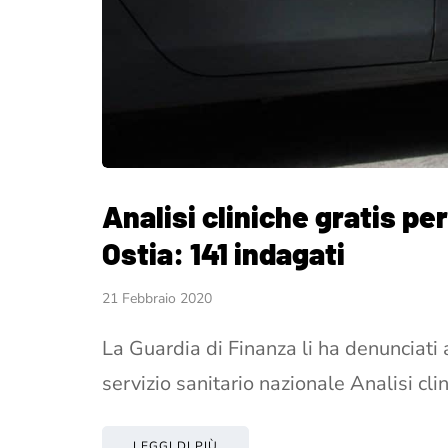
Analisi cliniche gratis per
Ostia: 141 indagati
21 Febbraio 2020
La Guardia di Finanza li ha denunciati a
servizio sanitario nazionale Analisi cli
LEGGI DI PIÙ