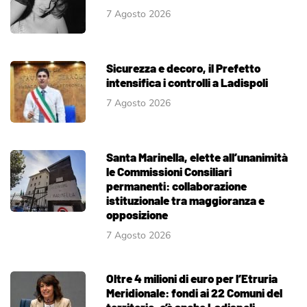
7 Agosto 2026
Sicurezza e decoro, il Prefetto
intensifica i controlli a Ladispoli
7 Agosto 2026
Santa Marinella, elette all’unanimità
le Commissioni Consiliari
permanenti: collaborazione
istituzionale tra maggioranza e
opposizione
7 Agosto 2026
Oltre 4 milioni di euro per l’Etruria
Meridionale: fondi ai 22 Comuni del
territorio, c’è anche Ladispoli