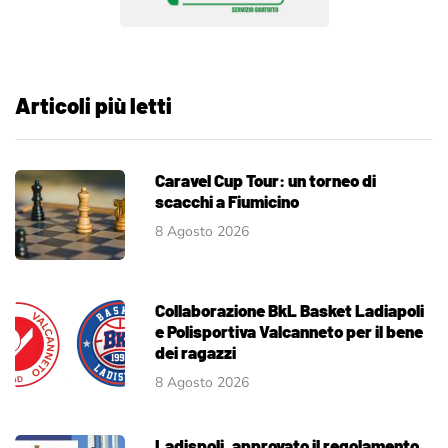
Articoli più letti
Caravel Cup Tour: un torneo di
scacchi a Fiumicino
8 Agosto 2026
Collaborazione BkL Basket Ladiapoli
e Polisportiva Valcanneto per il bene
dei ragazzi
8 Agosto 2026
Ladispoli, approvato il regolamento