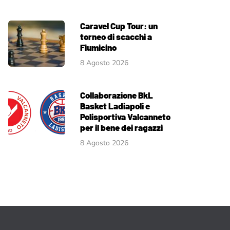
Caravel Cup Tour: un
torneo di scacchi a
Fiumicino
8 Agosto 2026
Collaborazione BkL
Basket Ladiapoli e
Polisportiva Valcanneto
per il bene dei ragazzi
8 Agosto 2026