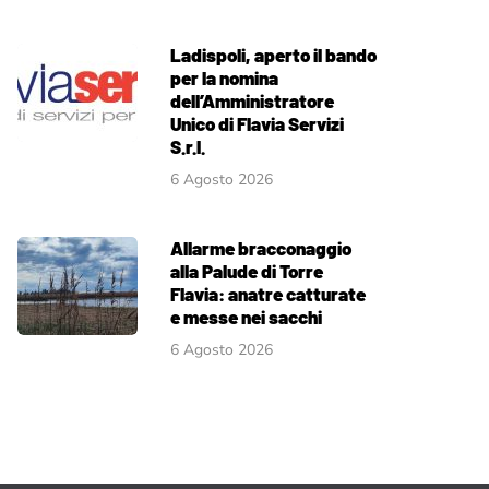
Ladispoli, aperto il bando
per la nomina
dell’Amministratore
Unico di Flavia Servizi
S.r.l.
6 Agosto 2026
Allarme bracconaggio
alla Palude di Torre
Flavia: anatre catturate
e messe nei sacchi
6 Agosto 2026