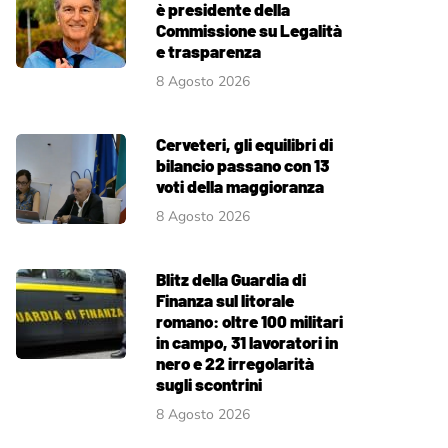
è presidente della
Commissione su Legalità
e trasparenza
8 Agosto 2026
Cerveteri, gli equilibri di
bilancio passano con 13
voti della maggioranza
8 Agosto 2026
Blitz della Guardia di
Finanza sul litorale
romano: oltre 100 militari
in campo, 31 lavoratori in
nero e 22 irregolarità
sugli scontrini
8 Agosto 2026