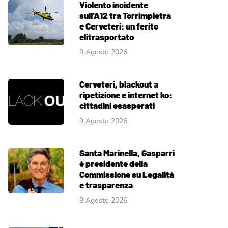
Violento incidente
sull’A12 tra Torrimpietra
e Cerveteri: un ferito
elitrasportato
9 Agosto 2026
Cerveteri, blackout a
ripetizione e internet ko:
cittadini esasperati
9 Agosto 2026
Santa Marinella, Gasparri
è presidente della
Commissione su Legalità
e trasparenza
8 Agosto 2026