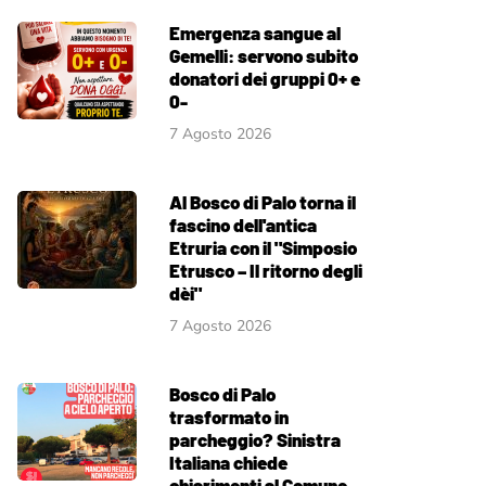
Emergenza sangue al
Gemelli: servono subito
donatori dei gruppi 0+ e
0-
7 Agosto 2026
Al Bosco di Palo torna il
fascino dell'antica
Etruria con il "Simposio
Etrusco – Il ritorno degli
dèi"
7 Agosto 2026
Bosco di Palo
trasformato in
parcheggio? Sinistra
Italiana chiede
chiarimenti al Comune