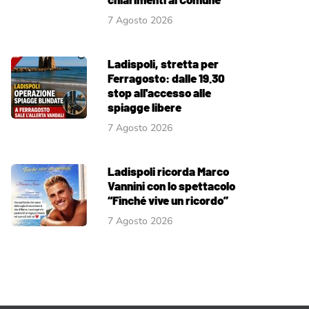
7 Agosto 2026
Ladispoli, stretta per
Ferragosto: dalle 19.30
stop all'accesso alle
spiagge libere
7 Agosto 2026
Ladispoli ricorda Marco
Vannini con lo spettacolo
“Finché vive un ricordo”
7 Agosto 2026