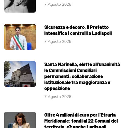
7 Agosto 2026
Sicurezza e decoro, il Prefetto
intensifica i controlli a Ladispoli
7 Agosto 2026
Santa Marinella, elette all’unanimità
le Commissioni Consiliari
permanenti: collaborazione
istituzionale tra maggioranza e
opposizione
7 Agosto 2026
Oltre 4 milioni di euro per l’Etruria
Meridionale: fondi ai 22 Comuni del
territorio, c’è anche Ladispoli