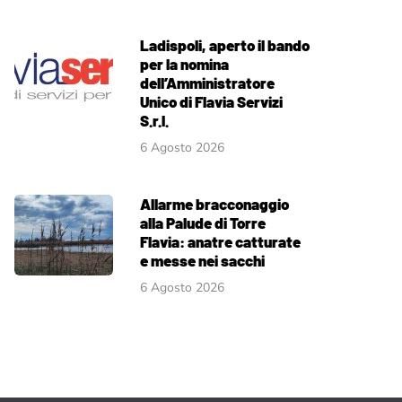
Ladispoli, aperto il bando
per la nomina
dell’Amministratore
Unico di Flavia Servizi
S.r.l.
6 Agosto 2026
Allarme bracconaggio
alla Palude di Torre
Flavia: anatre catturate
e messe nei sacchi
6 Agosto 2026