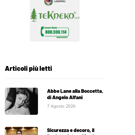
Articoli più letti
Abbe Lane alla Boccetta.
di Angelo Alfani
7 Agosto 2026
Sicurezza e decoro, il