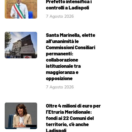
Prefetto intensifica i
controlli a Ladispoli
7 Agosto 2026
Santa Marinella, elette
all’unanimità le
Commissioni Consiliari
permanenti:
collaborazione
istituzionale tra
maggioranza e
opposizione
7 Agosto 2026
Oltre 4 milioni di euro per
l’Etruria Meridionale:
fondi ai 22 Comuni del
territorio, c’è anche
Ladispoli