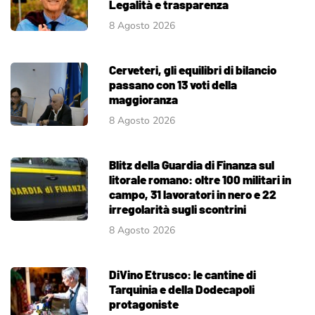
Legalità e trasparenza
8 Agosto 2026
Cerveteri, gli equilibri di bilancio
passano con 13 voti della
maggioranza
8 Agosto 2026
Blitz della Guardia di Finanza sul
litorale romano: oltre 100 militari in
campo, 31 lavoratori in nero e 22
irregolarità sugli scontrini
8 Agosto 2026
DiVino Etrusco: le cantine di
Tarquinia e della Dodecapoli
protagoniste