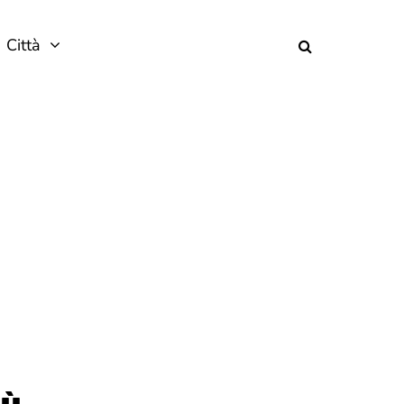
Città
sù