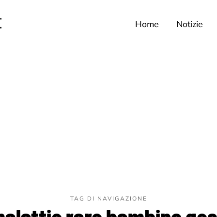
Home
Notizie
TAG DI NAVIGAZIONE
alattie rare bambino ge