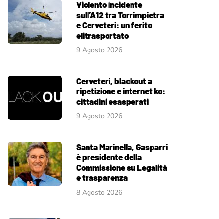
Violento incidente
sull’A12 tra Torrimpietra
e Cerveteri: un ferito
elitrasportato
9 Agosto 2026
Cerveteri, blackout a
ripetizione e internet ko:
cittadini esasperati
9 Agosto 2026
Santa Marinella, Gasparri
è presidente della
Commissione su Legalità
e trasparenza
8 Agosto 2026