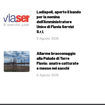
Ladispoli, aperto il bando
per la nomina
dell’Amministratore
Unico di Flavia Servizi
S.r.l.
6 Agosto 2026
Allarme bracconaggio
alla Palude di Torre
Flavia: anatre catturate
e messe nei sacchi
6 Agosto 2026