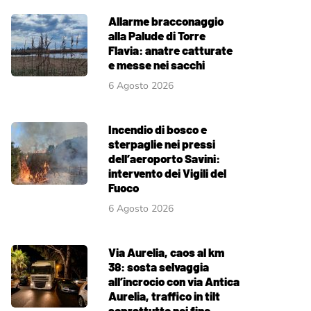
Allarme bracconaggio
alla Palude di Torre
Flavia: anatre catturate
e messe nei sacchi
6 Agosto 2026
Incendio di bosco e
sterpaglie nei pressi
dell’aeroporto Savini:
intervento dei Vigili del
Fuoco
6 Agosto 2026
Via Aurelia, caos al km
38: sosta selvaggia
all’incrocio con via Antica
Aurelia, traffico in tilt
soprattutto nei fine