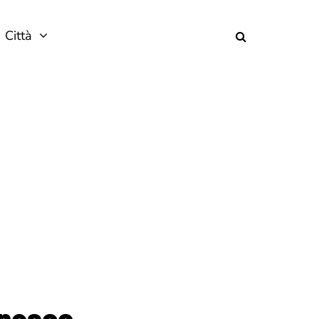
Città
anesco