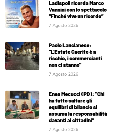
Ladispoli ricorda Marco
Vannini con lo spettacolo
“Finché vive un ricordo”
7 Agosto 2026
Paolo Lancianese:
"L'Estate Caerite è a
rischio, i commercianti
non ci stanno"
7 Agosto 2026
Enea Mecucci (PD): "Chi
ha fatto saltare gli
equilibri di bilancio si
assuma la responsabilità
davanti ai cittadini"
7 Agosto 2026