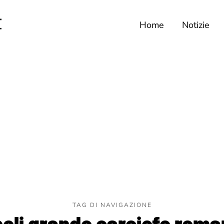
Home
Notizie
TAG DI NAVIGAZIONE
poli grando carciofo rom