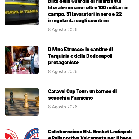
Blitz della Guardia di Finanza sul
litorale romano: oltre 100 militari in
campo, 31 lavoratori in nero e 22
irregolarità sugli scontrini
8 Agosto 2026
DiVino Etrusco: le cantine di
Tarquinia e della Dodecapoli
protagoniste
8 Agosto 2026
Caravel Cup Tour: un torneo di
scacchi a Fiumicino
8 Agosto 2026
Collaborazione BkL Basket Ladiapoli
e Polisportiva Valcanneto per il bene