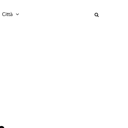
Città
o