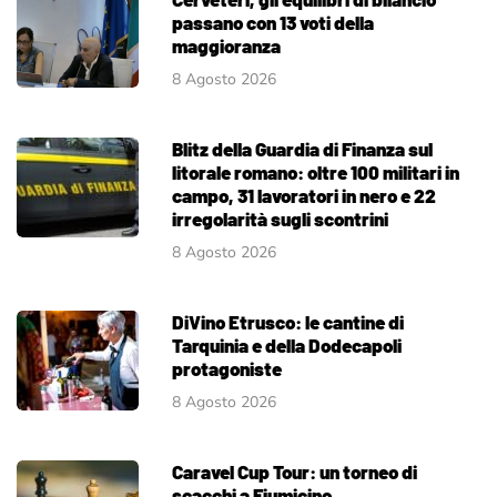
passano con 13 voti della
maggioranza
8 Agosto 2026
Blitz della Guardia di Finanza sul
litorale romano: oltre 100 militari in
campo, 31 lavoratori in nero e 22
irregolarità sugli scontrini
8 Agosto 2026
DiVino Etrusco: le cantine di
Tarquinia e della Dodecapoli
protagoniste
8 Agosto 2026
Caravel Cup Tour: un torneo di
scacchi a Fiumicino