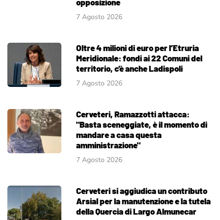
opposizione
7 Agosto 2026
Oltre 4 milioni di euro per l’Etruria
Meridionale: fondi ai 22 Comuni del
territorio, c’è anche Ladispoli
7 Agosto 2026
Cerveteri, Ramazzotti attacca:
"Basta sceneggiate, è il momento di
mandare a casa questa
amministrazione"
7 Agosto 2026
Cerveteri si aggiudica un contributo
Arsial per la manutenzione e la tutela
della Quercia di Largo Almunecar