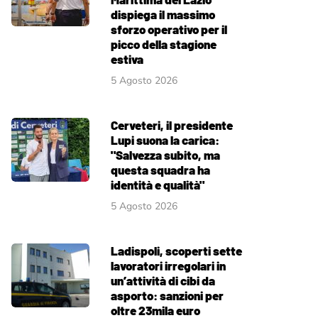
dispiega il massimo
sforzo operativo per il
picco della stagione
estiva
5 Agosto 2026
Cerveteri, il presidente
Lupi suona la carica:
"Salvezza subito, ma
questa squadra ha
identità e qualità"
5 Agosto 2026
Ladispoli, scoperti sette
lavoratori irregolari in
un’attività di cibi da
asporto: sanzioni per
oltre 23mila euro