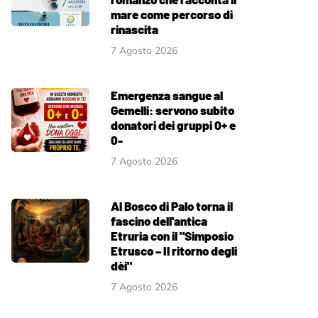
mare come percorso di
rinascita
7 Agosto 2026
Emergenza sangue al
Gemelli: servono subito
donatori dei gruppi 0+ e
0-
7 Agosto 2026
Al Bosco di Palo torna il
fascino dell'antica
Etruria con il "Simposio
Etrusco – Il ritorno degli
dèi"
7 Agosto 2026