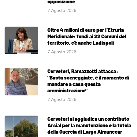
opposizione
7 Agosto 2026
Oltre 4 milioni di euro per l’Etruria
Meridionale: fondi ai 22 Comuni del
territorio, c’è anche Ladispoli
7 Agosto 2026
Cerveteri, Ramazzotti attacca:
"Basta sceneggiate, è il momento di
mandare a casa questa
amministrazione"
7 Agosto 2026
Cerveteri si aggiudica un contributo
Arsial per la manutenzione e la tutela
della Quercia di Largo Almunecar