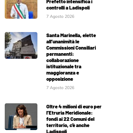
Prefetto intensifica i
controlli a Ladispoli
7 Agosto 2026
Santa Marinella, elette
all’unanimità le
Commissioni Consiliari
permanenti:
collaborazione
istituzionale tra
maggioranza e
opposizione
7 Agosto 2026
Oltre 4 milioni di euro per
l’Etruria Meridionale:
fondi ai 22 Comuni del
territorio, c’è anche
Ladispoli