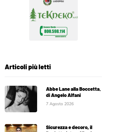
Articoli più letti
Abbe Lane alla Boccetta.
di Angelo Alfani
7 Agosto 2026
Sicurezza e decoro, il