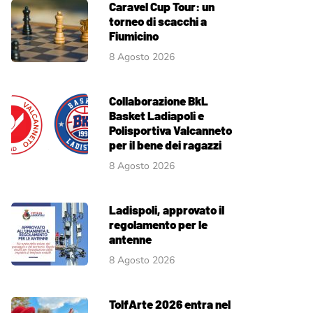
Caravel Cup Tour: un
torneo di scacchi a
Fiumicino
8 Agosto 2026
Collaborazione BkL
Basket Ladiapoli e
Polisportiva Valcanneto
per il bene dei ragazzi
8 Agosto 2026
Ladispoli, approvato il
regolamento per le
antenne
8 Agosto 2026
TolfArte 2026 entra nel