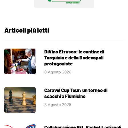
Articoli più letti
DiVino Etrusco: le cantine di
Tarquinia e della Dodecapoli
protagoniste
8 Agosto 2026
Caravel Cup Tour: un torneo di
scacchi a Fiumicino
8 Agosto 2026
Collaborazione BkL Basket Ladiapoli