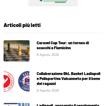
Articoli più letti
Caravel Cup Tour: un torneo di
scacchi a Fiumicino
8 Agosto 2026
Collaborazione BkL Basket Ladiapoli
e Polisportiva Valcanneto per il bene
dei ragazzi
8 Agosto 2026
Ladispoli, approvato il regolamento