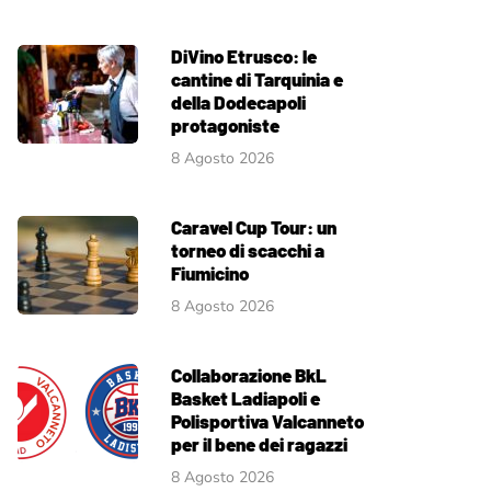
DiVino Etrusco: le
cantine di Tarquinia e
della Dodecapoli
protagoniste
8 Agosto 2026
Caravel Cup Tour: un
torneo di scacchi a
Fiumicino
8 Agosto 2026
Collaborazione BkL
Basket Ladiapoli e
Polisportiva Valcanneto
per il bene dei ragazzi
8 Agosto 2026