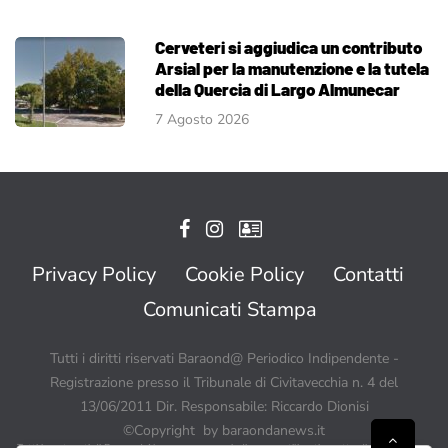
Cerveteri si aggiudica un contributo
Arsial per la manutenzione e la tutela
della Quercia di Largo Almunecar
7 Agosto 2026
Privacy Policy
Cookie Policy
Contatti
Comunicati Stampa
Tutti i diritti riservati Baraond@ Periodico Indipendente -
Registrazione presso il Tribunale di Civitavecchia n. 4 del
13/06/2011 Dir. Responsabile: Riccardo Dionisi
©Copyright by baraondanews.it