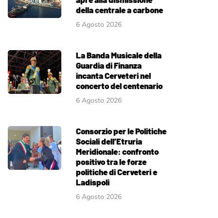
della centrale a carbone
6 Agosto 2026
La Banda Musicale della
Guardia di Finanza
incanta Cerveteri nel
concerto del centenario
6 Agosto 2026
Consorzio per le Politiche
Sociali dell’Etruria
Meridionale: confronto
positivo tra le forze
politiche di Cerveteri e
Ladispoli
6 Agosto 2026