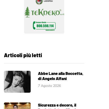
Articoli più letti
Abbe Lane alla Boccetta.
di Angelo Alfani
7 Agosto 2026
Sicurezza e decoro, il