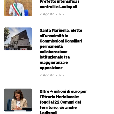
Prefetto intensifica i
controlli a Ladispoli
7 Agosto 2026
Santa Marinella, elette
all’unanimità le
Commissioni Consiliari
permanenti:
collaborazione
istituzionale tra
maggioranza e
opposizione
7 Agosto 2026
Oltre 4 milioni di euro per
l’Etruria Meridionale:
fondi ai 22 Comuni del
territorio, c’è anche
Ladispoli