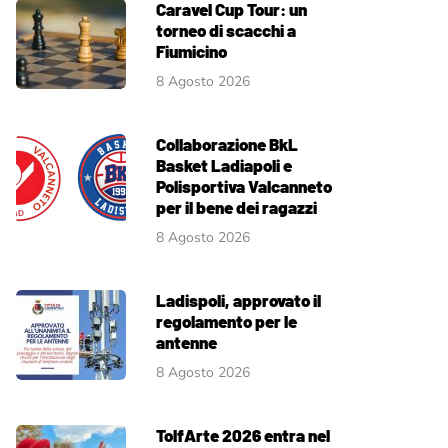
Caravel Cup Tour: un
torneo di scacchi a
Fiumicino
8 Agosto 2026
Collaborazione BkL
Basket Ladiapoli e
Polisportiva Valcanneto
per il bene dei ragazzi
8 Agosto 2026
Ladispoli, approvato il
regolamento per le
antenne
8 Agosto 2026
TolfArte 2026 entra nel