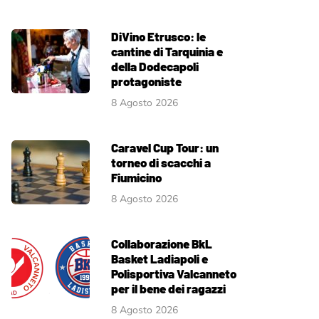
DiVino Etrusco: le
cantine di Tarquinia e
della Dodecapoli
protagoniste
8 Agosto 2026
Caravel Cup Tour: un
torneo di scacchi a
Fiumicino
8 Agosto 2026
Collaborazione BkL
Basket Ladiapoli e
Polisportiva Valcanneto
per il bene dei ragazzi
8 Agosto 2026