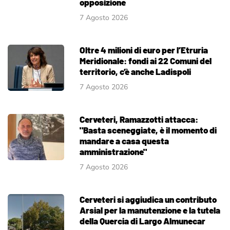
opposizione
7 Agosto 2026
Oltre 4 milioni di euro per l’Etruria
Meridionale: fondi ai 22 Comuni del
territorio, c’è anche Ladispoli
7 Agosto 2026
Cerveteri, Ramazzotti attacca:
"Basta sceneggiate, è il momento di
mandare a casa questa
amministrazione"
7 Agosto 2026
Cerveteri si aggiudica un contributo
Arsial per la manutenzione e la tutela
della Quercia di Largo Almunecar