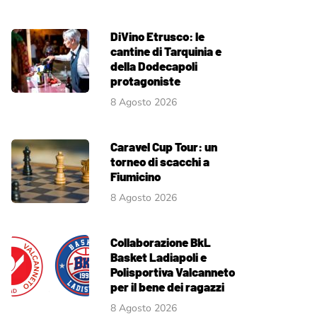
DiVino Etrusco: le
cantine di Tarquinia e
della Dodecapoli
protagoniste
8 Agosto 2026
Caravel Cup Tour: un
torneo di scacchi a
Fiumicino
8 Agosto 2026
Collaborazione BkL
Basket Ladiapoli e
Polisportiva Valcanneto
per il bene dei ragazzi
8 Agosto 2026