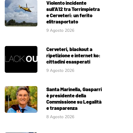
Violento incidente
sull’A12 tra Torrimpietra
e Cerveteri: un ferito
elitrasportato
9 Agosto 2026
Cerveteri, blackout a
ripetizione e internet ko:
cittadini esasperati
9 Agosto 2026
Santa Marinella, Gasparri
è presidente della
Commissione su Legalità
e trasparenza
8 Agosto 2026