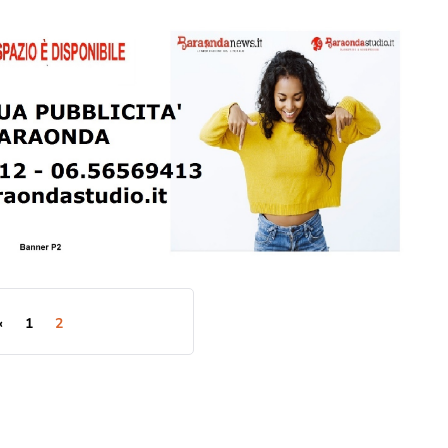
«
1
2