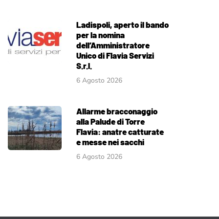
Ladispoli, aperto il bando
per la nomina
dell’Amministratore
Unico di Flavia Servizi
S.r.l.
6 Agosto 2026
Allarme bracconaggio
alla Palude di Torre
Flavia: anatre catturate
e messe nei sacchi
6 Agosto 2026