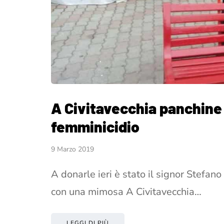
A Civitavecchia panchine 
femminicidio
9 Marzo 2019
A donarle ieri è stato il signor Stefan
con una mimosa A Civitavecchia…
LEGGI DI PIÙ