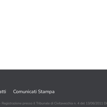
tti
Comunicati Stampa
 - Registrazione presso il Tribunale di Civitavecchia n. 4 del 13/06/2011 D