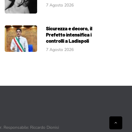
7 Agosto 2026
Sicurezza e decoro, il
Prefetto intensifica i
controlli a Ladispoli
7 Agosto 2026
ir. Responsabile: Riccardo Dionisi