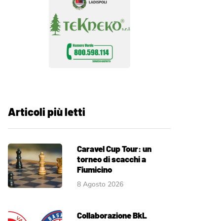
Articoli più letti
Caravel Cup Tour: un
torneo di scacchi a
Fiumicino
8 Agosto 2026
Collaborazione BkL