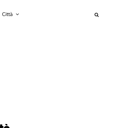
Città
ità