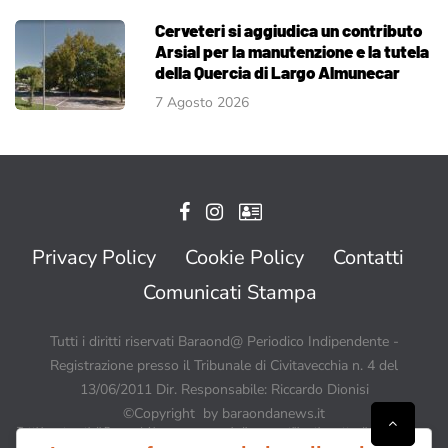
Cerveteri si aggiudica un contributo
Arsial per la manutenzione e la tutela
della Quercia di Largo Almunecar
7 Agosto 2026
Privacy Policy
Cookie Policy
Contatti
Comunicati Stampa
Tutti i diritti riservati Baraond@ Periodico Indipendente -
Registrazione presso il Tribunale di Civitavecchia n. 4 del
13/06/2011 Dir. Responsabile: Riccardo Dionisi
©Copyright by baraondanews.it
Tutti i contenuti di BaraondaNews possono quindi essere utilizzati a patto di citare sempre
Baraondanews.it come fonte ed inserire un link o un collegamento visibile a