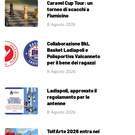
Caravel Cup Tour: un
torneo di scacchi a
Fiumicino
8 Agosto 2026
Collaborazione BkL
Basket Ladiapoli e
Polisportiva Valcanneto
per il bene dei ragazzi
8 Agosto 2026
Ladispoli, approvato il
regolamento per le
antenne
8 Agosto 2026
TolfArte 2026 entra nel