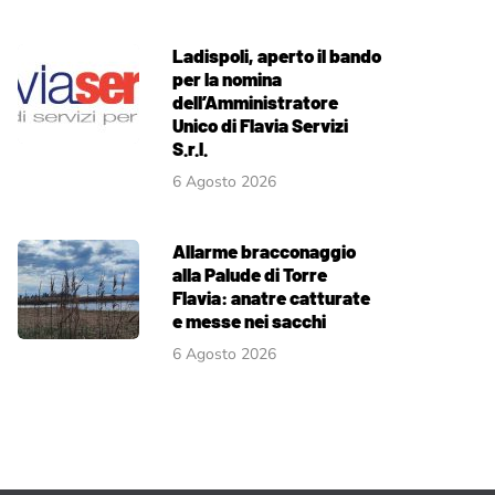
Ladispoli, aperto il bando
per la nomina
dell’Amministratore
Unico di Flavia Servizi
S.r.l.
6 Agosto 2026
Allarme bracconaggio
alla Palude di Torre
Flavia: anatre catturate
e messe nei sacchi
6 Agosto 2026