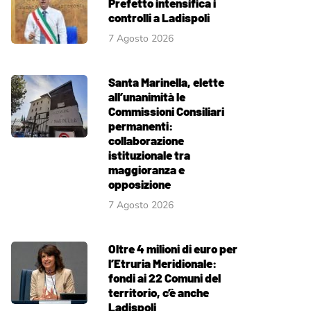
Prefetto intensifica i
controlli a Ladispoli
7 Agosto 2026
Santa Marinella, elette
all’unanimità le
Commissioni Consiliari
permanenti:
collaborazione
istituzionale tra
maggioranza e
opposizione
7 Agosto 2026
Oltre 4 milioni di euro per
l’Etruria Meridionale:
fondi ai 22 Comuni del
territorio, c’è anche
Ladispoli