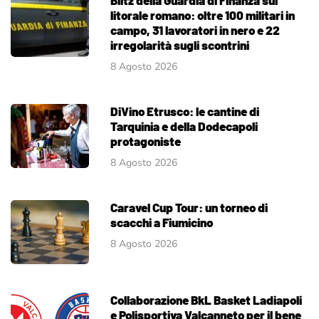
Blitz della Guardia di Finanza sul
litorale romano: oltre 100 militari in
campo, 31 lavoratori in nero e 22
irregolarità sugli scontrini
8 Agosto 2026
DiVino Etrusco: le cantine di
Tarquinia e della Dodecapoli
protagoniste
8 Agosto 2026
Caravel Cup Tour: un torneo di
scacchi a Fiumicino
8 Agosto 2026
Collaborazione BkL Basket Ladiapoli
e Polisportiva Valcanneto per il bene