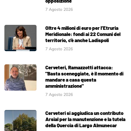
opposizione
7 Agosto 2026
Oltre 4 milioni di euro per l’Etruria
Meridionale: fondi ai 22 Comuni del
territorio, c’è anche Ladispoli
7 Agosto 2026
Cerveteri, Ramazzotti attacca:
"Basta sceneggiate, è il momento di
mandare a casa questa
amministrazione"
7 Agosto 2026
Cerveteri si aggiudica un contributo
Arsial per la manutenzione e la tutela
della Quercia di Largo Almunecar