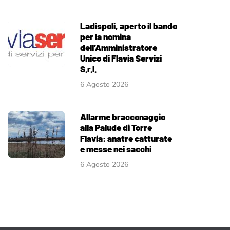
Ladispoli, aperto il bando
per la nomina
dell’Amministratore
Unico di Flavia Servizi
S.r.l.
6 Agosto 2026
Allarme bracconaggio
alla Palude di Torre
Flavia: anatre catturate
e messe nei sacchi
6 Agosto 2026