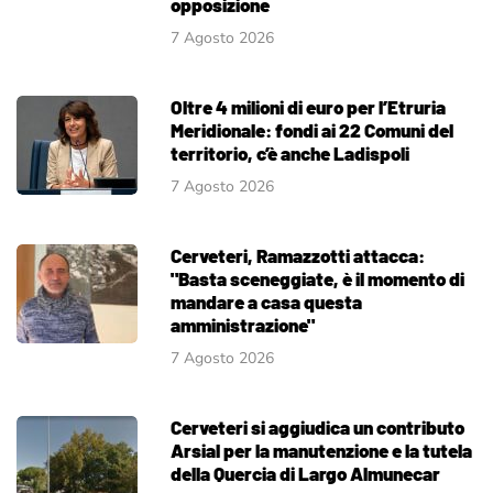
opposizione
7 Agosto 2026
Oltre 4 milioni di euro per l’Etruria
Meridionale: fondi ai 22 Comuni del
territorio, c’è anche Ladispoli
7 Agosto 2026
Cerveteri, Ramazzotti attacca:
"Basta sceneggiate, è il momento di
mandare a casa questa
amministrazione"
7 Agosto 2026
Cerveteri si aggiudica un contributo
Arsial per la manutenzione e la tutela
della Quercia di Largo Almunecar